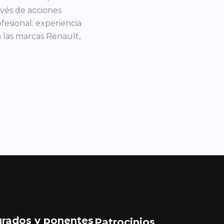
vés de acciones
fesional: experiencia
 las marcas Renault,
urados y ponentes
Patrocinios