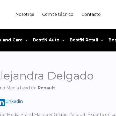
Nosotros
Comité técnico
Contacto
y and Care
Best!N Auto
Best!N Retail
Bes
lejandra Delgado
nd Media Lead de
Renault
Linkedin
ior Media Brand Manager Grupo Renault. Experta en c