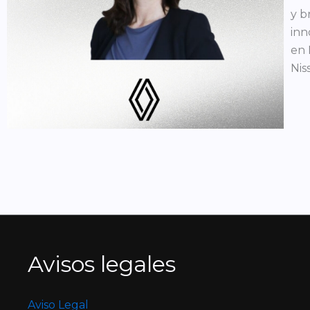
y b
inn
en 
Nis
Avisos legales
Aviso Legal