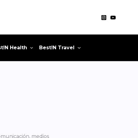
t!N Health
Best!N Travel
omunicación, medios