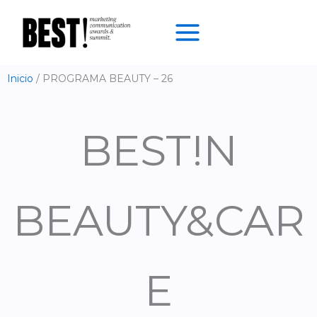
Ir
al
contenido
Inicio
PROGRAMA BEAUTY – 26
BEST!N
BEAUTY&CAR
E