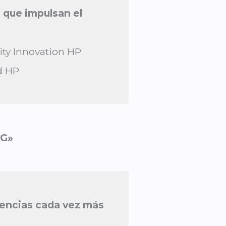
que impulsan el
ity Innovation HP
d HP
z
CG»
iencias cada vez más