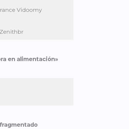
 France Vidoomy
 Zenithbr
pra en alimentación»
a fragmentado