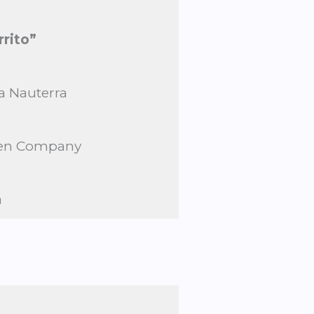
rrito”
a Nauterra
eken Company
a