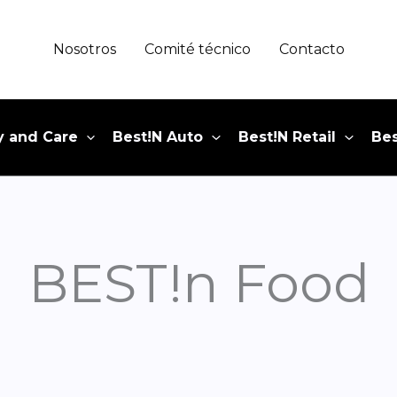
Nosotros
Comité técnico
Contacto
y and Care
Best!N Auto
Best!N Retail
Bes
BEST!n Food