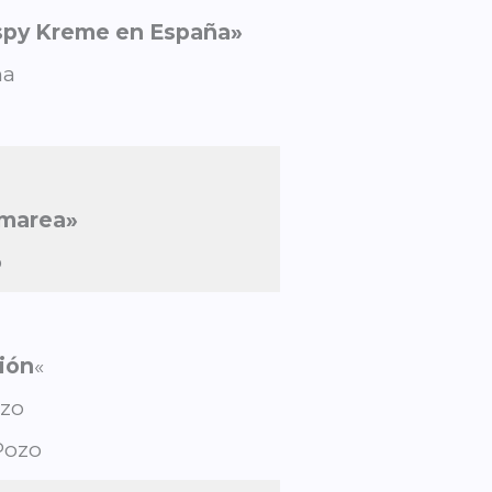
rispy Kreme en España»
ña
 marea»
o
ión
«
ozo
Pozo