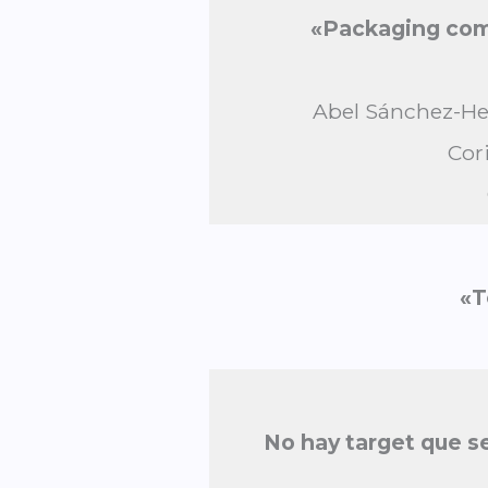
«Packaging com
Abel Sánchez-Her
Cor
«T
No hay target que s