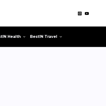
t!N Health
Best!N Travel