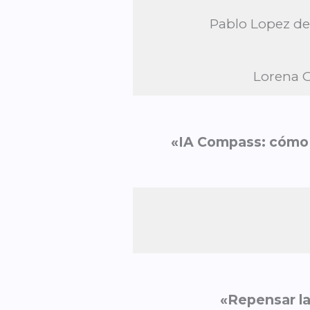
Pablo Lopez de
Lorena G
«IA Compass: cómo l
«
Repensar la