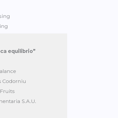
sing
sing
ca equilibrio”
Balance
s Codorniu
Fruits
entaria S.A.U.