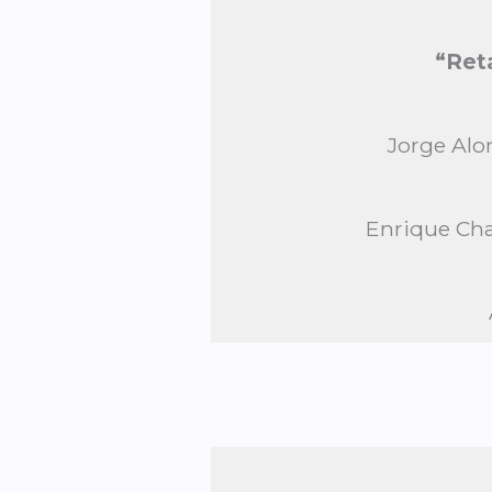
“Reta
Jorge Alo
Enrique Cha