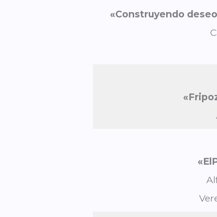
«Construyendo deseo: 
C
«Fripo
«
El
Al
Ver