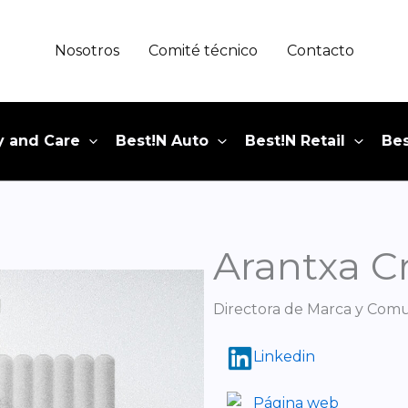
Nosotros
Comité técnico
Contacto
y and Care
Best!N Auto
Best!N Retail
Bes
Arantxa C
Directora de Marca y Com
Linkedin
Página web