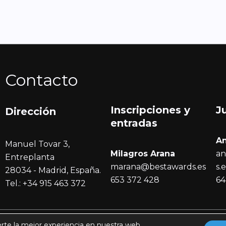
Contacto
Inscripciones y
J
Dirección
entrada
s
A
Manuel Tovar 3,
Milagros Arana
an
Entreplanta
marana@bestawards.es
s.
28034 - Madrid, España.
653 372 428
64
Tel.: +34 915 463 372
erte la mejor experiencia en nuestra web.