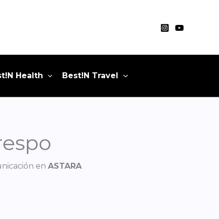
t!N Health
Best!N Travel
respo
unicación en
ASTARA