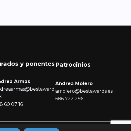
urados y ponentes
Patrocinios
ndrea Armas
Andrea Molero
dreaarmas@bestaward
amolero@bestawards.es
es
686 722 296
8 60 07 16