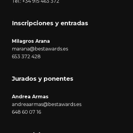
Tel.: +34 915 463 372
Inscripciones y entrada
s
Milagros Arana
marana@bestawards.es
653 372 428
Jurados y ponentes
Andrea Armas
andreaarmas@bestawards.es
648 60 07 16