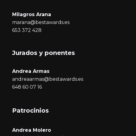
Milagros Arana
marana@bestawards.es
653 372 428
Jurados y ponentes
Andrea Armas
andreaarmas@bestawards.es
648 60 07 16
Patrocinios
Andrea Molero