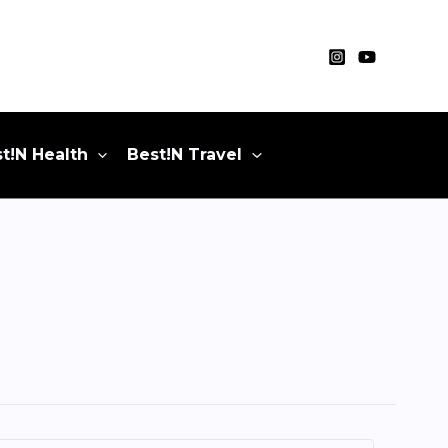
t!N Health
Best!N Travel