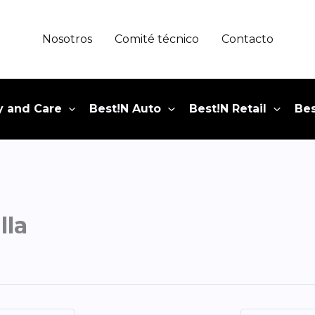
Nosotros
Comité técnico
Contacto
y and Care
Best!N Auto
Best!N Retail
Bes
lla