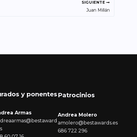
SIGUIENTE
Juan Millán
urados y ponentes
Patrocinios
ndrea Armas
Andrea Molero
dreaarmas@bestaward
amolero@bestawards.es
es
686 722 296
8 60 07 16