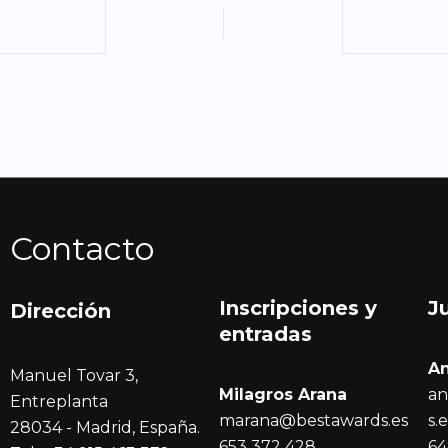
Contacto
Inscripciones y
J
Dirección
entrada
s
A
Manuel Tovar 3,
Milagros Arana
an
Entreplanta
marana@bestawards.es
s.
28034 - Madrid, España.
653 372 428
64