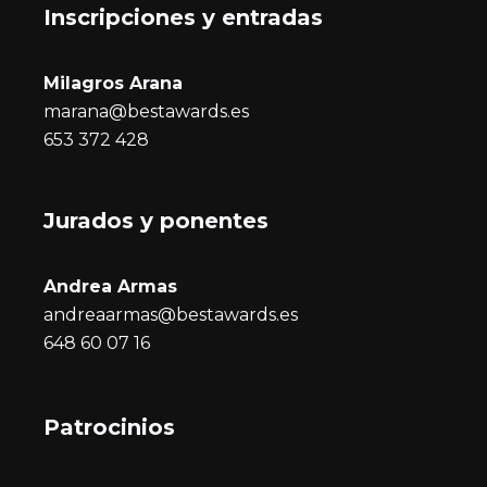
Inscripciones y entrada
s
Milagros Arana
marana@bestawards.es
653 372 428
Jurados y ponentes
Andrea Armas
andreaarmas@bestawards.es
648 60 07 16
Patrocinios