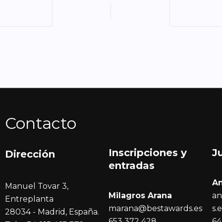
Contacto
Inscripciones y
J
Dirección
entrada
s
A
Manuel Tovar 3,
Milagros Arana
an
Entreplanta
marana@bestawards.es
s.
28034 - Madrid, España.
653 372 428
64