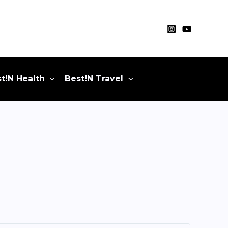
t!N Health
Best!N Travel