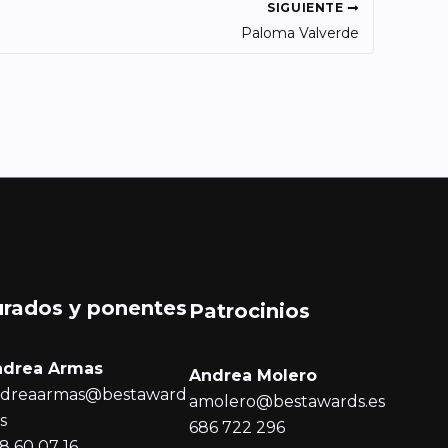
SIGUIENTE
Paloma Valverde
urados y ponentes
Patrocinios
ndrea Armas
Andrea Molero
dreaarmas@bestaward
amolero@bestawards.es
es
686 722 296
8 60 07 16