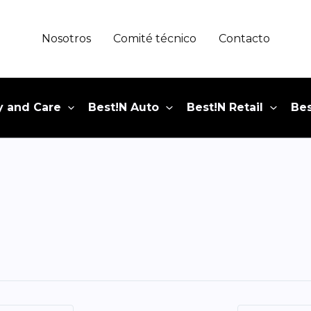
Nosotros
Comité técnico
Contacto
y and Care
Best!N Auto
Best!N Retail
Bes