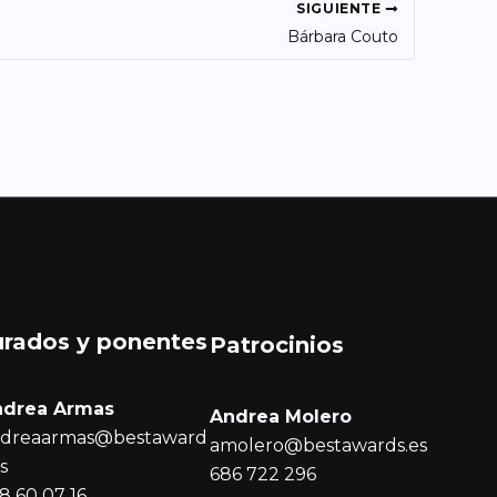
SIGUIENTE
Bárbara Couto
urados y ponentes
Patrocinios
ndrea Armas
Andrea Molero
dreaarmas@bestaward
amolero@bestawards.es
es
686 722 296
8 60 07 16