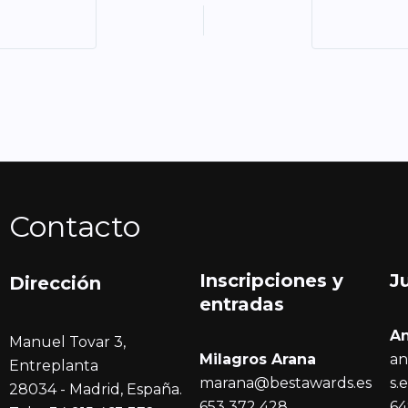
Contacto
Inscripciones y
J
Dirección
entrada
s
A
Manuel Tovar 3,
Milagros Arana
an
Entreplanta
marana@bestawards.es
s.
28034 - Madrid, España.
653 372 428
64