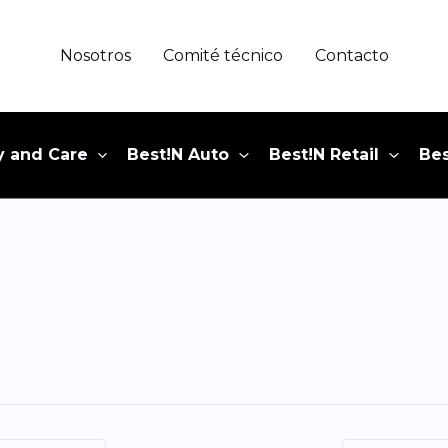
Nosotros
Comité técnico
Contacto
y and Care
Best!N Auto
Best!N Retail
Bes