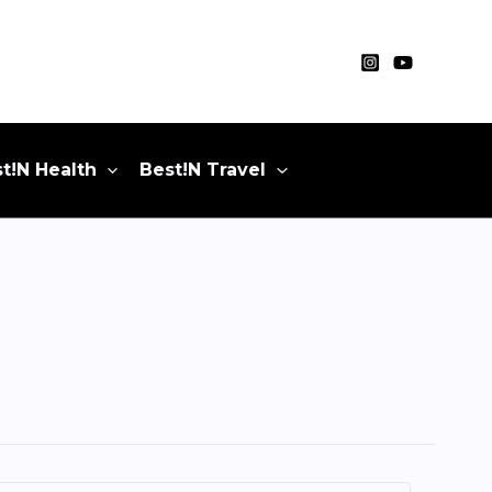
t!N Health
Best!N Travel