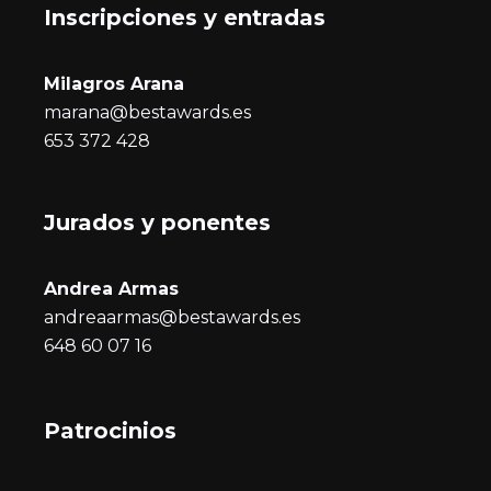
Inscripciones y entrada
s
Milagros Arana
marana@bestawards.es
653 372 428
Jurados y ponentes
Andrea Armas
andreaarmas@bestawards.es
648 60 07 16
Patrocinios