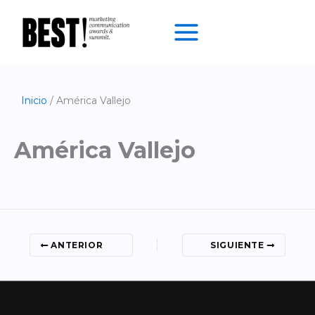
Ir
al
contenido
Inicio
América Vallejo
América Vallejo
ANTERIOR
SIGUIENTE