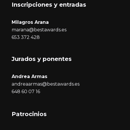
Inscripciones y entrada
s
Milagros Arana
marana@bestawards.es
653 372 428
Jurados y ponentes
Andrea Armas
andreaarmas@bestawards.es
648 60 07 16
Patrocinios