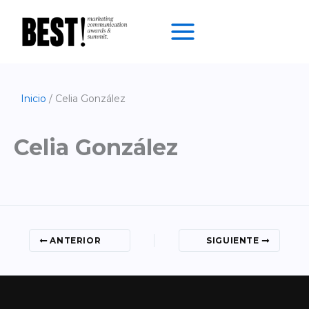
Ir
al
contenido
Inicio
Celia González
Celia González
ANTERIOR
SIGUIENTE