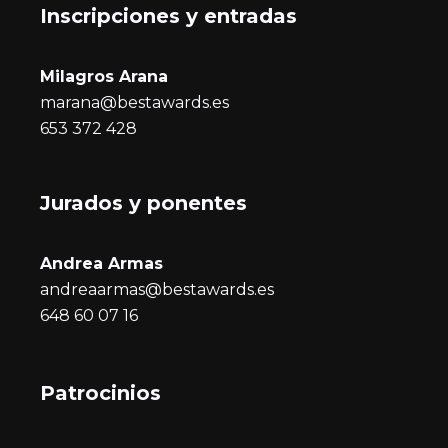
Inscripciones y entrada
s
Milagros Arana
marana@bestawards.es
653 372 428
Jurados y ponentes
Andrea Armas
andreaarmas@bestawards.es
648 60 07 16
Patrocinios