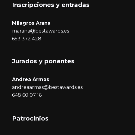
Inscripciones y entrada
s
Milagros Arana
marana@bestawards.es
653 372 428
Jurados y ponentes
Andrea Armas
andreaarmas@bestawards.es
648 60 07 16
Patrocinios