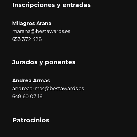
Inscripciones y entrada
s
Milagros Arana
marana@bestawards.es
653 372 428
Jurados y ponentes
Andrea Armas
andreaarmas@bestawards.es
648 60 07 16
Patrocinios