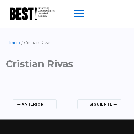
Ir
al
contenido
Inicio
Cristian Rivas
Cristian Rivas
ANTERIOR
SIGUIENTE