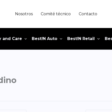
Nosotros
Comité técnico
Contacto
y and Care
Best!N Auto
Best!N Retail
Bes
dino