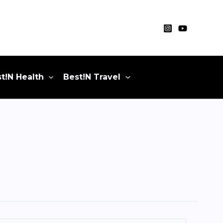
t!N Health
Best!N Travel