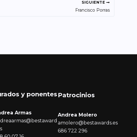
SIGUIENTE
Francisco Porras
urados y ponentes
Patrocinios
ndrea Armas
Andrea Molero
dreaarmas@bestaward
amolero@bestawards.es
es
686 722 296
8 60 07 16