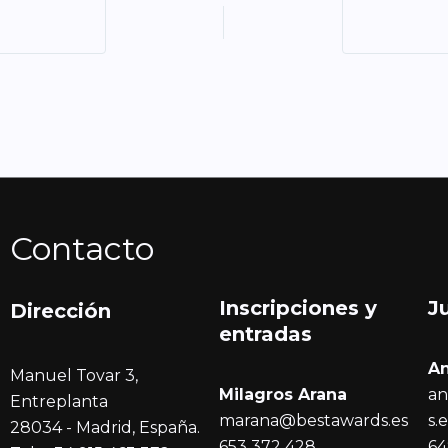
Contacto
Inscripciones y
J
Dirección
entrada
s
A
Manuel Tovar 3,
Milagros Arana
an
Entreplanta
marana@bestawards.es
s.
28034 - Madrid, España.
653 372 428
64