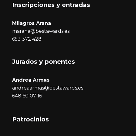
Inscripciones y entrada
s
Milagros Arana
marana@bestawards.es
653 372 428
Jurados y ponentes
Andrea Armas
andreaarmas@bestawards.es
648 60 07 16
Patrocinios