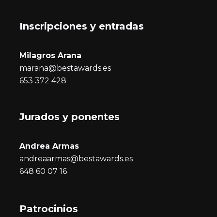
Inscripciones y entrada
s
Milagros Arana
marana@bestawards.es
653 372 428
Jurados y ponentes
Andrea Armas
andreaarmas@bestawards.es
648 60 07 16
Patrocinios