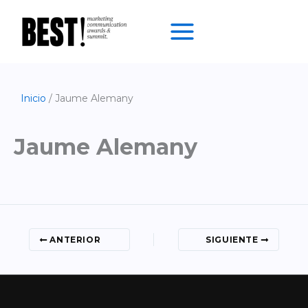
Ir
al
contenido
Inicio
Jaume Alemany
Jaume Alemany
ANTERIOR
SIGUIENTE