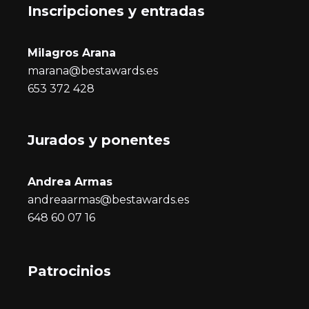
Inscripciones y entrada
s
Milagros Arana
marana@bestawards.es
653 372 428
Jurados y ponentes
Andrea Armas
andreaarmas@bestawards.es
648 60 07 16
Patrocinios