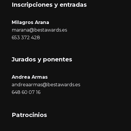
Inscripciones y entrada
s
Milagros Arana
marana@bestawards.es
653 372 428
Jurados y ponentes
Andrea Armas
andreaarmas@bestawards.es
648 60 07 16
Patrocinios