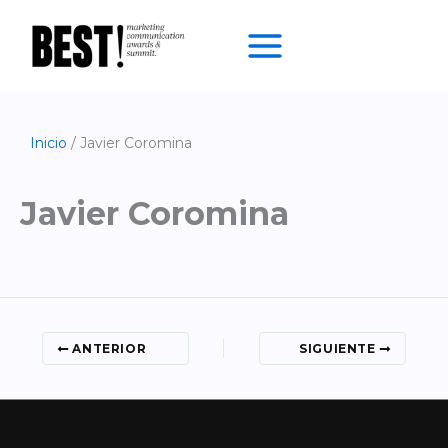
Ir
al
contenido
Inicio
Javier Coromina
Javier Coromina
ANTERIOR
SIGUIENTE