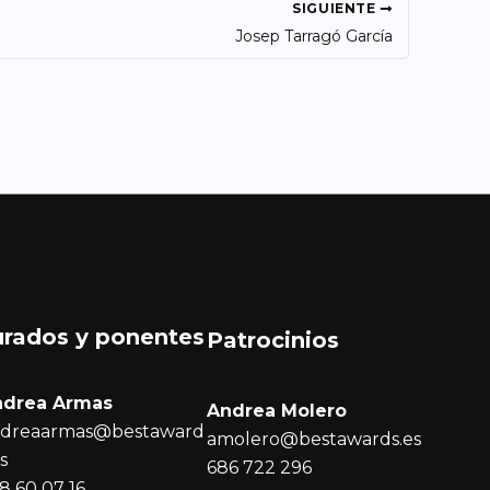
SIGUIENTE
Josep Tarragó García
urados y ponentes
Patrocinios
ndrea Armas
Andrea Molero
dreaarmas@bestaward
amolero@bestawards.es
es
686 722 296
8 60 07 16