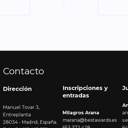
Contacto
Inscripciones y
J
Dirección
entrada
s
A
Manuel Tovar 3,
Milagros Arana
an
Entreplanta
marana@bestawards.es
s.
28034 - Madrid, España.
653 372 428
64