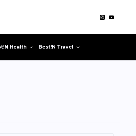
t!N Health
Best!N Travel