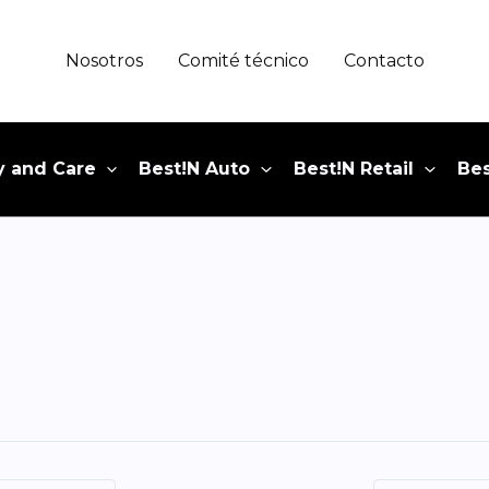
Nosotros
Comité técnico
Contacto
y and Care
Best!N Auto
Best!N Retail
Bes