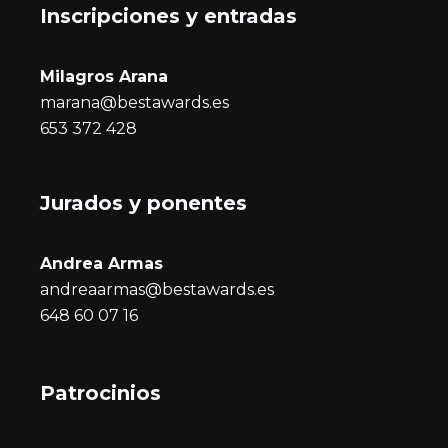
Inscripciones y entrada
s
Milagros Arana
marana@bestawards.es
653 372 428
Jurados y ponentes
Andrea Armas
andreaarmas@bestawards.es
648 60 07 16
Patrocinios