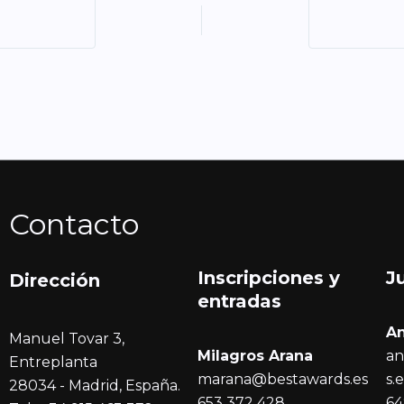
Contacto
Inscripciones y
J
Dirección
entrada
s
A
Manuel Tovar 3,
Milagros Arana
an
Entreplanta
marana@bestawards.es
s.
28034 - Madrid, España.
653 372 428
64