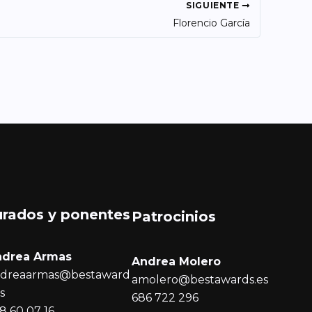
SIGUIENTE
Florencio García
urados y ponentes
Patrocinios
ndrea Armas
Andrea Molero
dreaarmas@bestaward
amolero@bestawards.es
es
686 722 296
8 60 07 16