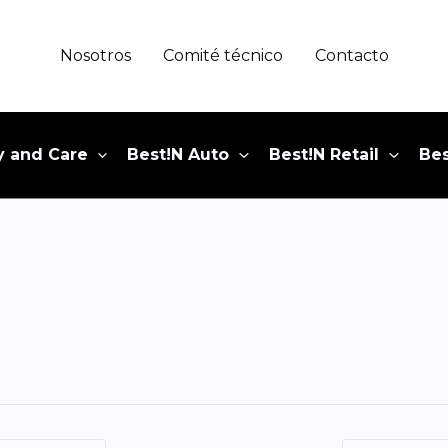
Nosotros
Comité técnico
Contacto
y and Care
Best!N Auto
Best!N Retail
Bes