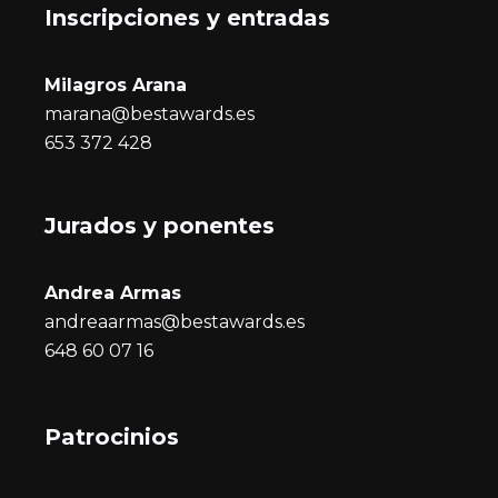
Inscripciones y entrada
s
Milagros Arana
marana@bestawards.es
653 372 428
Jurados y ponentes
Andrea Armas
andreaarmas@bestawards.es
648 60 07 16
Patrocinios