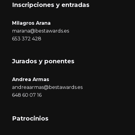
Inscripciones y entrada
s
Milagros Arana
marana@bestawards.es
653 372 428
Jurados y ponentes
Andrea Armas
andreaarmas@bestawards.es
648 60 07 16
Patrocinios