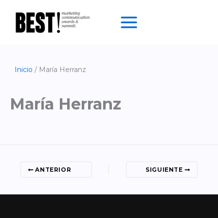
Ir
al
contenido
Inicio
María Herranz
María Herranz
ANTERIOR
SIGUIENTE