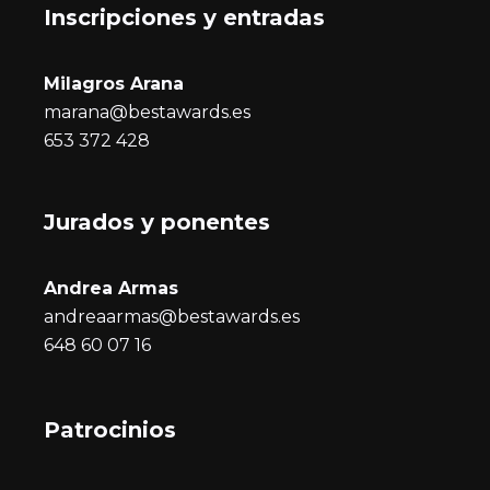
Inscripciones y entrada
s
Milagros Arana
marana@bestawards.es
653 372 428
Jurados y ponentes
Andrea Armas
andreaarmas@bestawards.es
648 60 07 16
Patrocinios