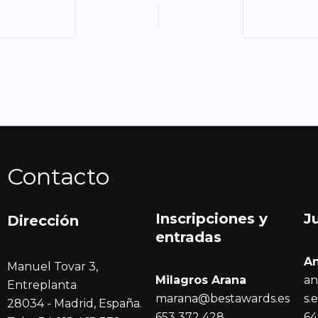
Contacto
Inscripciones y
J
Dirección
entrada
s
A
Manuel Tovar 3,
Milagros Arana
an
Entreplanta
marana@bestawards.es
s.
28034 - Madrid, España.
653 372 428
64