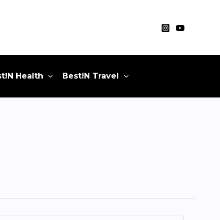
t!N Health
Best!N Travel