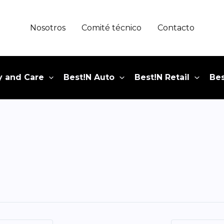
Nosotros
Comité técnico
Contacto
y and Care
Best!N Auto
Best!N Retail
Bes