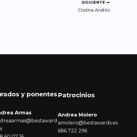
SIGUIENTE
Cristina Andrés
urados y ponentes
Patrocinios
ndrea Armas
Andrea Molero
dreaarmas@bestaward
amolero@bestawards.es
es
686 722 296
8 60 07 16