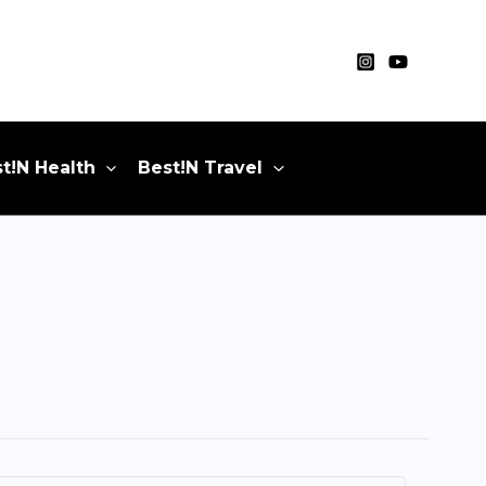
t!N Health
Best!N Travel