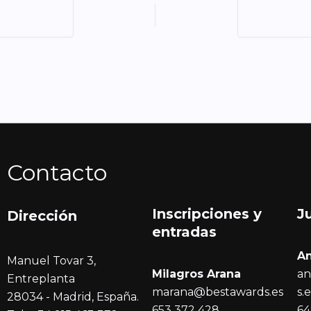
Contacto
Inscripciones y
J
Dirección
entrada
s
A
Manuel Tovar 3,
Milagros Arana
an
Entreplanta
marana@bestawards.es
s.
28034 - Madrid, España.
653 372 428
64