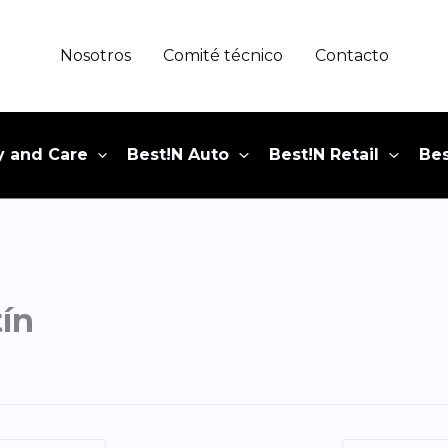
Nosotros
Comité técnico
Contacto
y and Care
Best!N Auto
Best!N Retail
Bes
ín