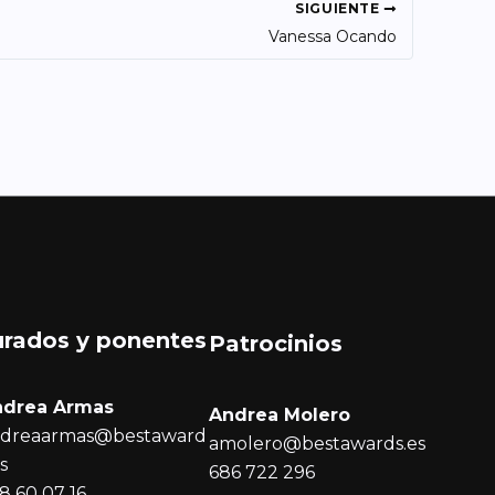
SIGUIENTE
Vanessa Ocando
urados y ponentes
Patrocinios
ndrea Armas
Andrea Molero
dreaarmas@bestaward
amolero@bestawards.es
es
686 722 296
8 60 07 16