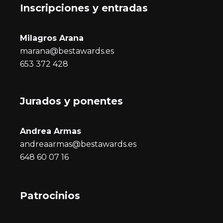
Inscripciones y entrada
s
Milagros Arana
marana@bestawards.es
653 372 428
Jurados y ponentes
Andrea Armas
andreaarmas@bestawards.es
648 60 07 16
Patrocinios