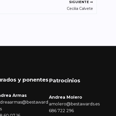
SIGUIENTE
Cecilia Calvete
urados y ponentes
Patrocinios
ndrea Armas
Andrea Molero
dreaarmas@bestaward
amolero@bestawards.es
es
686 722 296
8 60 07 16