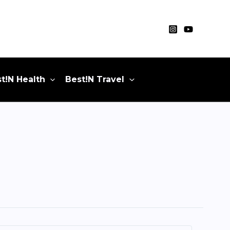
t!N Health
Best!N Travel