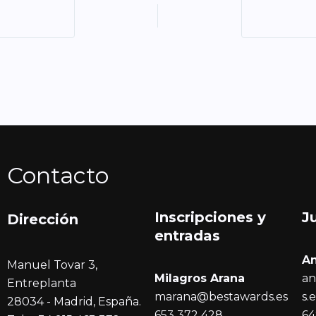
Contacto
Inscripciones y
J
Dirección
entrada
s
A
Manuel Tovar 3,
Milagros Arana
an
Entreplanta
marana@bestawards.es
s.
28034 - Madrid, España.
653 372 428
64