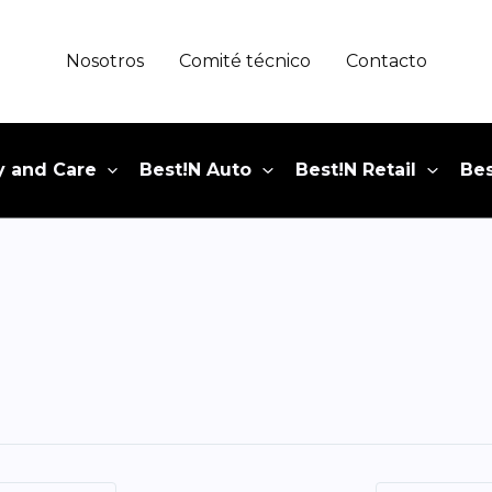
Nosotros
Comité técnico
Contacto
y and Care
Best!N Auto
Best!N Retail
Bes