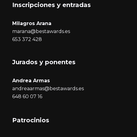
Inscripciones y entrada
s
Milagros Arana
marana@bestawards.es
653 372 428
Jurados y ponentes
Andrea Armas
andreaarmas@bestawards.es
648 60 07 16
Patrocinios