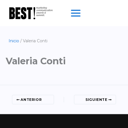
Ir
al
contenido
Inicio
Valeria Conti
Valeria Conti
ANTERIOR
SIGUIENTE