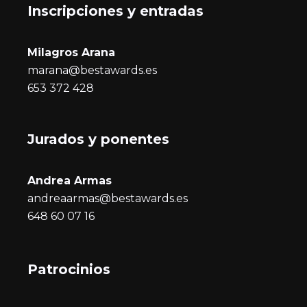
Inscripciones y entrada
s
Milagros Arana
marana@bestawards.es
653 372 428
Jurados y ponentes
Andrea Armas
andreaarmas@bestawards.es
648 60 07 16
Patrocinios