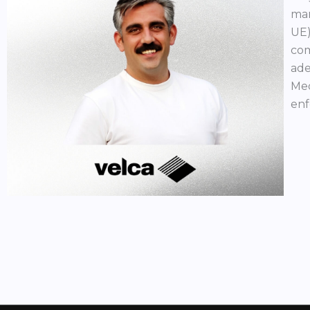
mar
UE)
com
ade
Med
enf