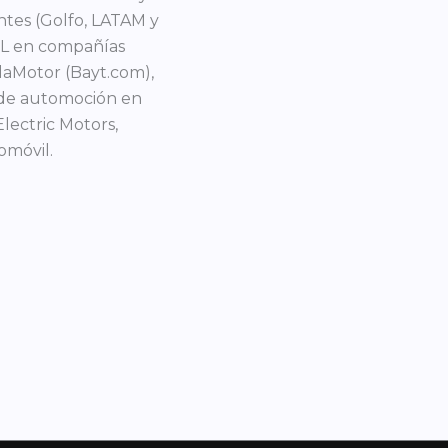
ntes (Golfo, LATAM y
P&L en compañías
laMotor (Bayt.com),
 de automoción en
lectric Motors,
omóvil.