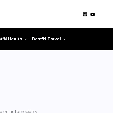
t!N Health
Best!N Travel
to en automoción y