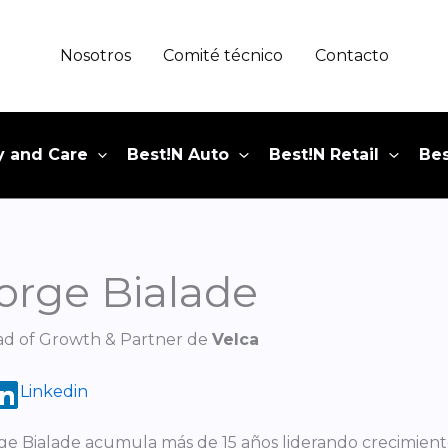
Nosotros
Comité técnico
Contacto
y and Care
Best!N Auto
Best!N Retail
Bes
orge Bialade
d of Growth & Partner de
Velca
Linkedin
ge Bialade acumula más de 15 años liderando crecimien