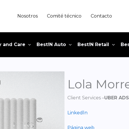
Nosotros
Comité técnico
Contacto
y and Care
Best!N Auto
Best!N Retail
Bes
Lola Morre
Client Services –
UBER ADS
Linkedln
Página web