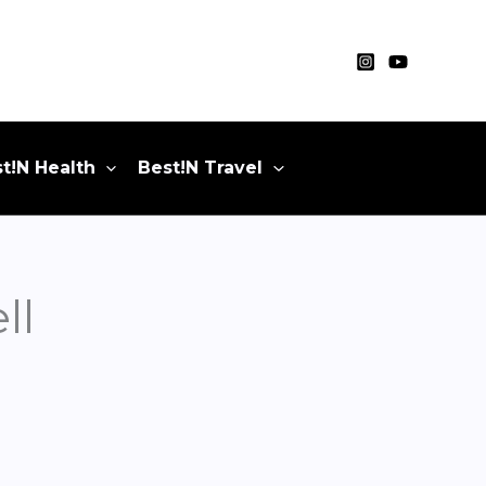
t!N Health
Best!N Travel
ll