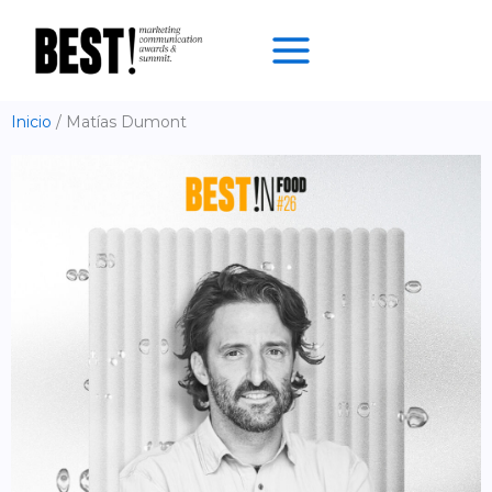
Ir
al
contenido
Inicio
Matías Dumont