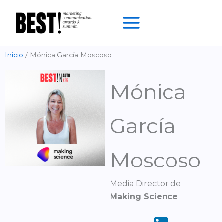
Ir
al
contenido
Inicio
Mónica García Moscoso
Mónica
García
Moscoso
Media Director de
Making Science