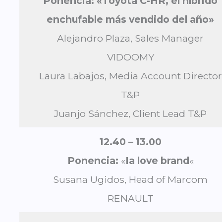
Ponencia: «Toyota C-HR, el híbrido
enchufable más vendido del año»
Alejandro Plaza, Sales Manager
VIDOOMY
Laura Labajos, Media Account Director
T&P
Juanjo Sánchez, Client Lead T&P
12.40 – 13.00
Ponencia:
«
Ia love brand
«
Susana Ugidos, Head of Marcom
RENAULT