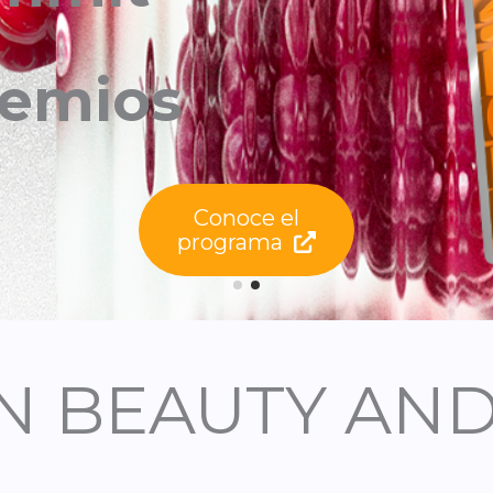
s
Conoce el
programa
N BEAUTY AN