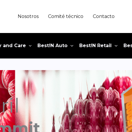
Nosotros
Comité técnico
Contacto
y and Care
Best!N Auto
Best!N Retail
Bes