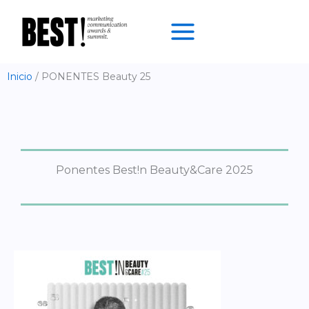
Ir
al
contenido
Inicio
PONENTES Beauty 25
Ponentes Best!n Beauty&Care 2025